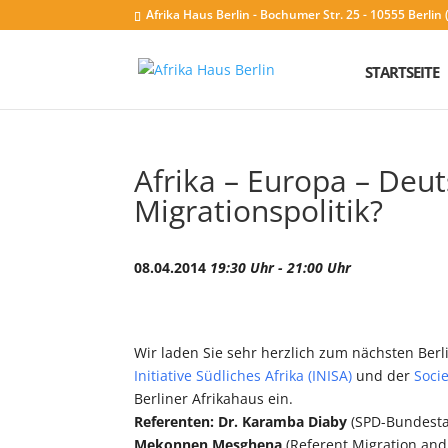
Afrika Haus Berlin - Bochumer Str. 25 - 10555 Berli
STARTSEITE
Afrika – Europa – Deu
Migrationspolitik?
08.04.2014
19:30 Uhr - 21:00 Uhr
Wir laden Sie sehr herzlich zum nächsten Berli
Initiative Südliches Afrika (INISA)
und der
Socie
Berliner Afrikahaus ein.
Referenten: Dr. Karamba Diaby
(SPD-Bundesta
Mekonnen Mesghena
(Referent Migration and D