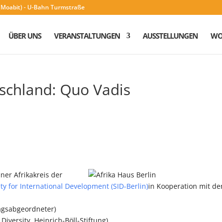
n (Moabit) - U-Bahn Turmstraße
ÜBER UNS
VERANSTALTUNGEN
AUSSTELLUNGEN
WO
tschland: Quo Vadis
ner Afrikakreis der
ty for International Development (SID-Berlin)
in Kooperation mit d
gsabgeordneter)
iversity, Heinrich-Böll-Stiftung)