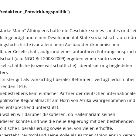
redakteur „Entwicklungspolitik“)
starke Mann“ Äthiopiens hatte die Geschicke seines Landes und se
ch geprägt und einen Developmental State sozialistisch-autoritär
lungsfortschritte (vor allem beim Ausbau der ökonomischen
lb der Gesellschaft, aufgrund eines autoritären Führungsanspruc
lschaft (u.a. NGO Bill 2008/2009) ergeben einen kontroversen
llschaftliche (sowie wirtschaftliche) Liberalisierung begleiteten
ters
ster gilt als „vorsichtig liberaler Reformer“, verfügt jedoch über
erenden TPLF.
miebestrebens kein einfacher Partner der deutschen international
opolitische Regionalmacht am Horn von Afrika wahrgenommen und
n entsprechend unterstützt.
wollen wir darüber diskutieren, ob Hailemariam seinen
idieren konnte und wie die neue Regierung mit den bestehenden
tische Liberalisierung sowie eine, von vielen erhoffte,
e versteht Deutschland seine Rolle als Partner Äthiopiens in Zeiten