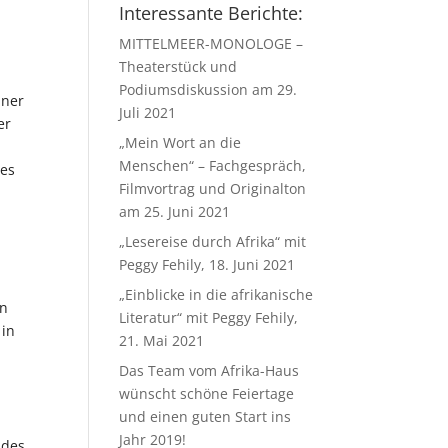
Interessante Berichte:
MITTELMEER-MONOLOGE –
Theaterstück und
Podiumsdiskussion am 29.
iner
Juli 2021
er
„Mein Wort an die
Menschen“ – Fachgespräch,
hes
Filmvortrag und Originalton
am 25. Juni 2021
„Lesereise durch Afrika“ mit
Peggy Fehily, 18. Juni 2021
„Einblicke in die afrikanische
en
Literatur“ mit Peggy Fehily,
 in
21. Mai 2021
Das Team vom Afrika-Haus
wünscht schöne Feiertage
und einen guten Start ins
Jahr 2019!
 des