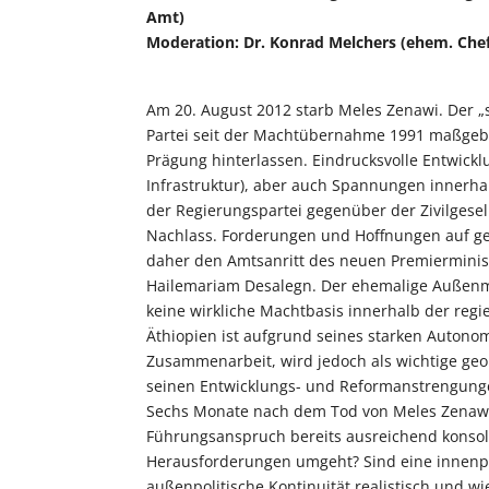
Amt)
Moderation: Dr. Konrad Melchers (ehem. Chef
Am 20. August 2012 starb Meles Zenawi. Der „
Partei seit der Machtübernahme 1991 maßgebli
Prägung hinterlassen. Eindrucksvolle Entwick
Infrastruktur), aber auch Spannungen innerha
der Regierungspartei gegenüber der Zivilgesel
Nachlass. Forderungen und Hoffnungen auf gese
daher den Amtsanritt des neuen Premierminis
Hailemariam Desalegn. Der ehemalige Außenmini
keine wirkliche Machtbasis innerhalb der regi
Äthiopien ist aufgrund seines starken Autono
Zusammenarbeit, wird jedoch als wichtige ge
seinen Entwicklungs- und Reformanstrengunge
Sechs Monate nach dem Tod von Meles Zenawi 
Führungsanspruch bereits ausreichend konsol
Herausforderungen umgeht? Sind eine innenpoli
außenpolitische Kontinuität realistisch und wi