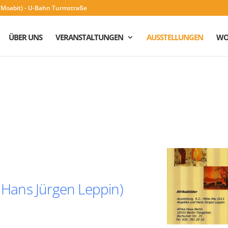
n (Moabit) - U-Bahn Turmstraße
ÜBER UNS
VERANSTALTUNGEN
AUSSTELLUNGEN
WO
d Hans Jürgen Leppin)