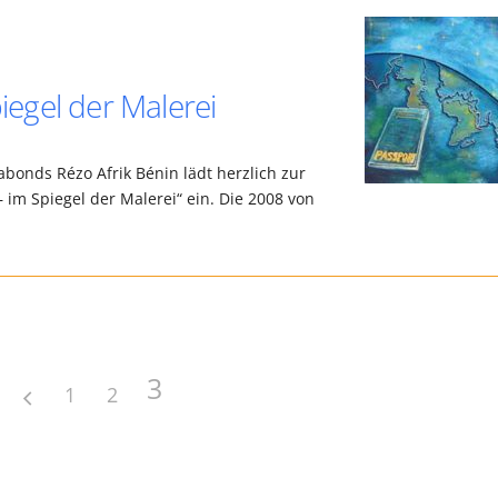
egel der Malerei
agabonds Rézo Afrik Bénin lädt herzlich zur
 im Spiegel der Malerei“ ein. Die 2008 von
3
1
2