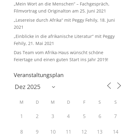
„Mein Wort an die Menschen“ – Fachgespräch,
Filmvortrag und Originalton am 25. Juni 2021
„Lesereise durch Afrika“ mit Peggy Fehily, 18. Juni
2021
„Einblicke in die afrikanische Literatur“ mit Peggy
Fehily, 21. Mai 2021
Das Team vom Afrika-Haus wünscht schöne
Feiertage und einen guten Start ins Jahr 2019!
Veranstaltungsplan
M
D
M
D
F
S
S
1
2
3
4
5
6
7
8
9
10
11
12
13
14