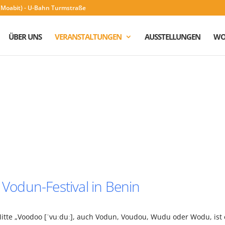
n (Moabit) - U-Bahn Turmstraße
ÜBER UNS
VERANSTALTUNGEN
AUSSTELLUNGEN
WO
 Vodun-Festival in Benin
tte „Voodoo [ˈvuːduː], auch Vodun, Voudou, Wudu oder Wodu, ist 