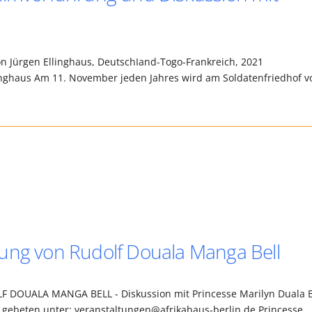
n Jürgen Ellinghaus, DeutschIand-Togo-Frankreich, 2021
inghaus Am 11. November jeden Jahres wird am Soldatenfriedhof v
rung von Rudolf Douala Manga Bell
OUALA MANGA BELL - Diskussion mit Princesse Marilyn Duala B
 gebeten unter: veranstaltungen@afrikahaus-berlin.de Princesse