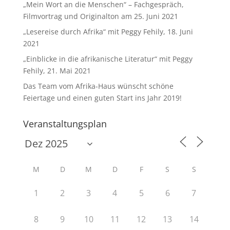
„Mein Wort an die Menschen“ – Fachgespräch,
Filmvortrag und Originalton am 25. Juni 2021
„Lesereise durch Afrika“ mit Peggy Fehily, 18. Juni
2021
„Einblicke in die afrikanische Literatur“ mit Peggy
Fehily, 21. Mai 2021
Das Team vom Afrika-Haus wünscht schöne
Feiertage und einen guten Start ins Jahr 2019!
Veranstaltungsplan
M
D
M
D
F
S
S
1
2
3
4
5
6
7
8
9
10
11
12
13
14