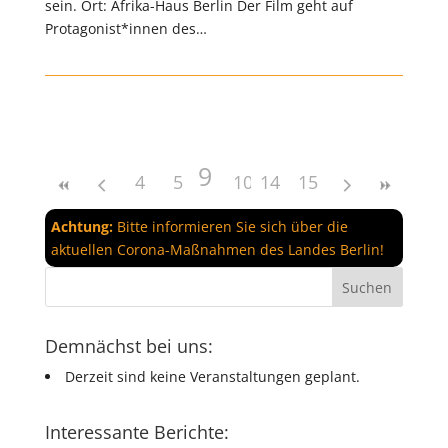
sein. Ort: Afrika-Haus Berlin Der Film geht auf
Protagonist*innen des…
9
4
5
6
10
7
14
11
8
15
12
13
Achtung:
Bitte informieren Sie sich über die
aktuellen Corona-Maßnahmen des Landes Berlin!
Demnächst bei uns:
Derzeit sind keine Veranstaltungen geplant.
Interessante Berichte: