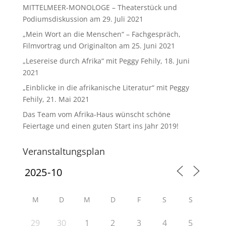
MITTELMEER-MONOLOGE – Theaterstück und
Podiumsdiskussion am 29. Juli 2021
„Mein Wort an die Menschen“ – Fachgespräch,
Filmvortrag und Originalton am 25. Juni 2021
„Lesereise durch Afrika“ mit Peggy Fehily, 18. Juni
2021
„Einblicke in die afrikanische Literatur“ mit Peggy
Fehily, 21. Mai 2021
Das Team vom Afrika-Haus wünscht schöne
Feiertage und einen guten Start ins Jahr 2019!
Veranstaltungsplan
M
D
M
D
F
S
S
29
30
1
2
3
4
5