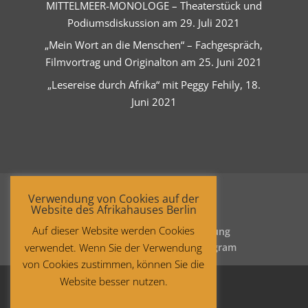
MITTELMEER-MONOLOGE – Theaterstück und
Podiumsdiskussion am 29. Juli 2021
„Mein Wort an die Menschen“ – Fachgespräch,
Filmvortrag und Originalton am 25. Juni 2021
„Lesereise durch Afrika“ mit Peggy Fehily, 18.
Juni 2021
Verwendung von Cookies auf der
Website des Afrikahauses Berlin
Auf dieser Website werden Cookies
Startseite
Datenschutzerklärung
verwendet. Wenn Sie der Verwendung
Impressum
Facebook
Instagram
von Cookies zustimmen, können Sie die
Website besser nutzen.