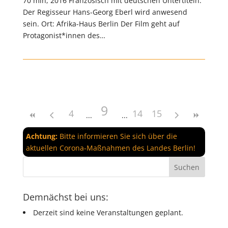
70 min, 2016 Französisch mit deutschen Untertiteln.
Der Regisseur Hans-Georg Eberl wird anwesend
sein. Ort: Afrika-Haus Berlin Der Film geht auf
Protagonist*innen des…
9
4
14
15
Achtung:
Bitte informieren Sie sich über die
aktuellen Corona-Maßnahmen des Landes Berlin!
Demnächst bei uns:
Derzeit sind keine Veranstaltungen geplant.