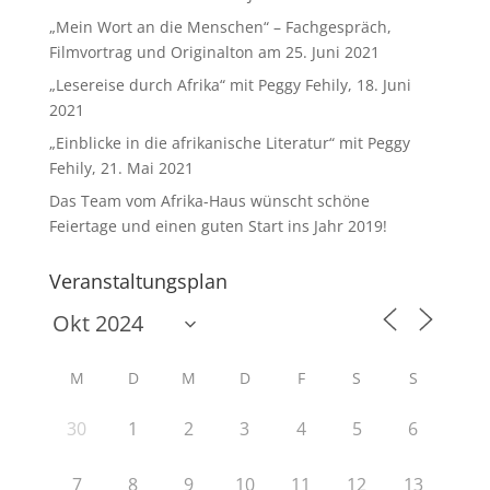
„Mein Wort an die Menschen“ – Fachgespräch,
Filmvortrag und Originalton am 25. Juni 2021
„Lesereise durch Afrika“ mit Peggy Fehily, 18. Juni
2021
„Einblicke in die afrikanische Literatur“ mit Peggy
Fehily, 21. Mai 2021
Das Team vom Afrika-Haus wünscht schöne
Feiertage und einen guten Start ins Jahr 2019!
Veranstaltungsplan
M
D
M
D
F
S
S
30
1
2
3
4
5
6
7
8
9
10
11
12
13