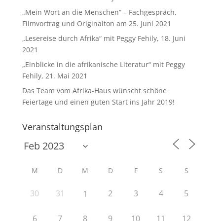
„Mein Wort an die Menschen“ – Fachgespräch,
Filmvortrag und Originalton am 25. Juni 2021
„Lesereise durch Afrika“ mit Peggy Fehily, 18. Juni
2021
„Einblicke in die afrikanische Literatur“ mit Peggy
Fehily, 21. Mai 2021
Das Team vom Afrika-Haus wünscht schöne
Feiertage und einen guten Start ins Jahr 2019!
Veranstaltungsplan
M
D
M
D
F
S
S
30
31
2
3
4
5
1
6
7
8
9
10
11
12