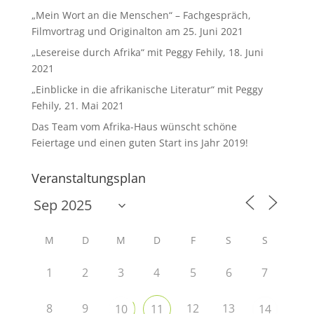
„Mein Wort an die Menschen“ – Fachgespräch,
Filmvortrag und Originalton am 25. Juni 2021
„Lesereise durch Afrika“ mit Peggy Fehily, 18. Juni
2021
„Einblicke in die afrikanische Literatur“ mit Peggy
Fehily, 21. Mai 2021
Das Team vom Afrika-Haus wünscht schöne
Feiertage und einen guten Start ins Jahr 2019!
Veranstaltungsplan
M
D
M
D
F
S
S
1
2
3
4
5
6
7
8
9
12
13
10
11
14