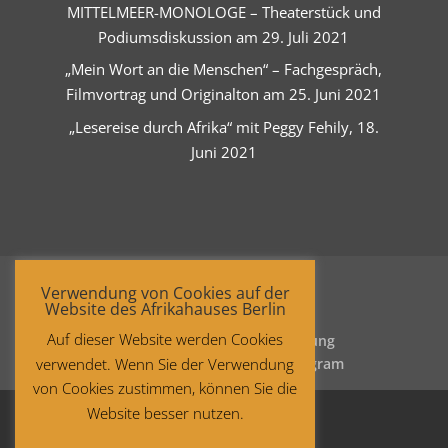
MITTELMEER-MONOLOGE – Theaterstück und
Podiumsdiskussion am 29. Juli 2021
„Mein Wort an die Menschen“ – Fachgespräch,
Filmvortrag und Originalton am 25. Juni 2021
„Lesereise durch Afrika“ mit Peggy Fehily, 18.
Juni 2021
Verwendung von Cookies auf der
Website des Afrikahauses Berlin
Auf dieser Website werden Cookies
Startseite
Datenschutzerklärung
verwendet. Wenn Sie der Verwendung
Impressum
Facebook
Instagram
von Cookies zustimmen, können Sie die
Website besser nutzen.