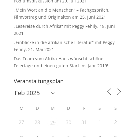
Podiumsdiskussion am 29. Juli 2021
„Mein Wort an die Menschen“ – Fachgespräch,
Filmvortrag und Originalton am 25. Juni 2021
„Lesereise durch Afrika“ mit Peggy Fehily, 18. Juni
2021
„Einblicke in die afrikanische Literatur“ mit Peggy
Fehily, 21. Mai 2021
Das Team vom Afrika-Haus wünscht schöne
Feiertage und einen guten Start ins Jahr 2019!
Veranstaltungsplan
M
D
M
D
F
S
S
27
28
30
31
1
2
29