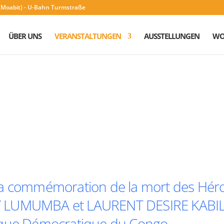
n (Moabit) - U-Bahn Turmstraße
ÜBER UNS
VERANSTALTUNGEN
AUSSTELLUNGEN
WO
de la commémoration de la mort des Hér
Y LUMUMBA et LAURENT DESIRE KABIL
ique Démocratique du Congo