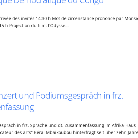
rrivée des invités 14:30 h Mot de circenstance prononcé par Monsi
5 h Projection du film: l'Odyssé…
zert und Podiumsgespräch in frz.
enfassung
spräch in frz. Sprache und dt. Zusammenfassung im Afrika-Haus
ateur des arts“ Béral Mbaikoubou hinterfragt seit über zehn Jahr