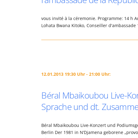
vous invité à la céremonie. Programme: 14 h A
Lohata Bwana Kitoko, Conseiller d'ambassade 1
12.01.2013 19:30 Uhr - 21:00 Uhr:
Béral Mbaikoubou Live-Kon
Sprache und dt. Zusamm
Béral Mbaikoubou Live-Konzert und Podiumsge
Berlin Der 1981 in N’Djamena geborene „provoc