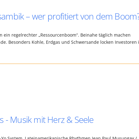
ambik – wer profitiert von dem Boom
ren ein regelrechter „Ressourcenboom“. Beinahe täglich machen
e. Besonders Kohle, Erdgas und Schwersande locken Investoren 
s - Musik mit Herz & Seele
 -Yo System, Lateinamerikanische Rhythmen Jean Paul Musungay /