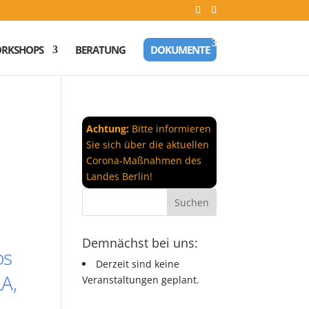
RKSHOPS
BERATUNG
DOKUMENTE
Achtung:
Bitte informieren
Sie sich über die aktuellen
Corona-Maßnahmen des
Landes Berlin!
Demnächst bei uns:
os
Derzeit sind keine
A,
Veranstaltungen geplant.