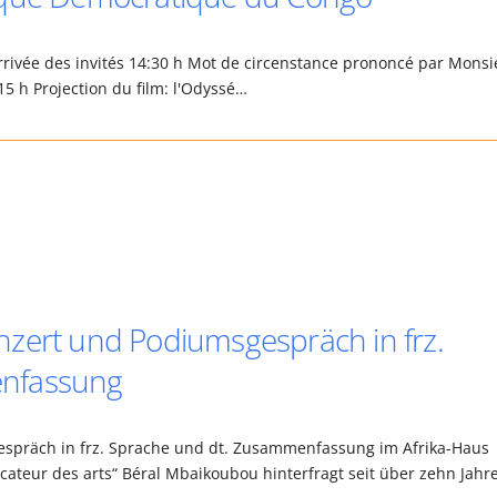
rrivée des invités 14:30 h Mot de circenstance prononcé par Monsi
5 h Projection du film: l'Odyssé…
zert und Podiumsgespräch in frz.
enfassung
spräch in frz. Sprache und dt. Zusammenfassung im Afrika-Haus
ateur des arts“ Béral Mbaikoubou hinterfragt seit über zehn Jahr