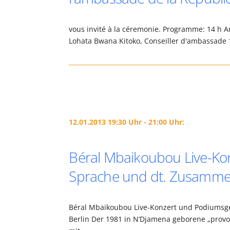
vous invité à la céremonie. Programme: 14 h A
Lohata Bwana Kitoko, Conseiller d'ambassade 1
12.01.2013 19:30 Uhr - 21:00 Uhr:
Béral Mbaikoubou Live-Kon
Sprache und dt. Zusamm
Béral Mbaikoubou Live-Konzert und Podiumsge
Berlin Der 1981 in N’Djamena geborene „provoc