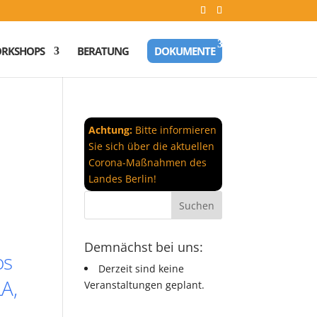
RKSHOPS
BERATUNG
DOKUMENTE
Achtung:
Bitte informieren
Sie sich über die aktuellen
Corona-Maßnahmen des
Landes Berlin!
Demnächst bei uns:
os
Derzeit sind keine
A,
Veranstaltungen geplant.