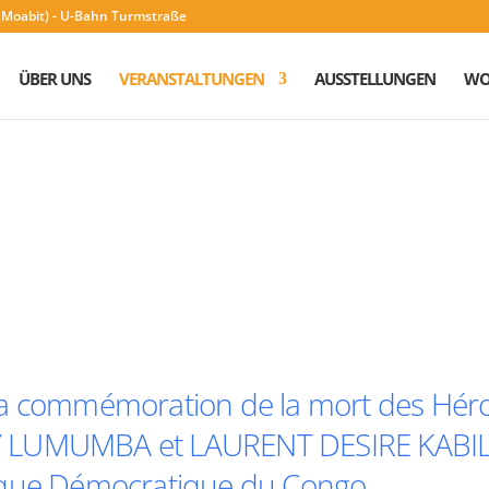
n (Moabit) - U-Bahn Turmstraße
ÜBER UNS
VERANSTALTUNGEN
AUSSTELLUNGEN
WO
de la commémoration de la mort des Hér
Y LUMUMBA et LAURENT DESIRE KABIL
ique Démocratique du Congo