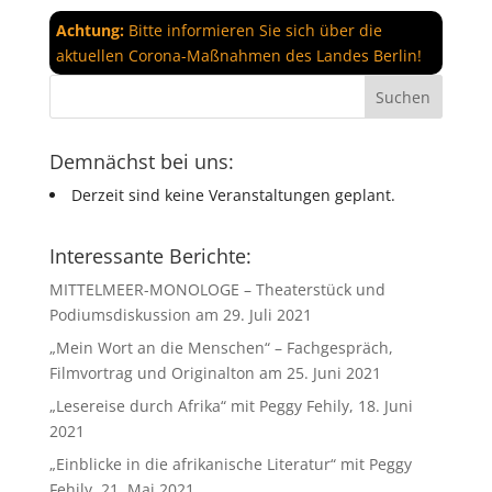
Achtung:
Bitte informieren Sie sich über die
aktuellen Corona-Maßnahmen des Landes Berlin!
Demnächst bei uns:
Derzeit sind keine Veranstaltungen geplant.
Interessante Berichte:
MITTELMEER-MONOLOGE – Theaterstück und
Podiumsdiskussion am 29. Juli 2021
„Mein Wort an die Menschen“ – Fachgespräch,
Filmvortrag und Originalton am 25. Juni 2021
„Lesereise durch Afrika“ mit Peggy Fehily, 18. Juni
2021
„Einblicke in die afrikanische Literatur“ mit Peggy
Fehily, 21. Mai 2021