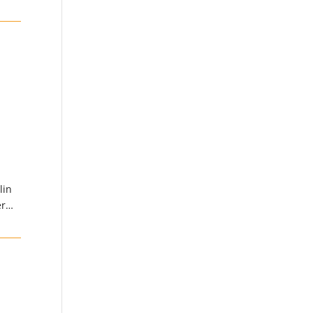
lin
er…