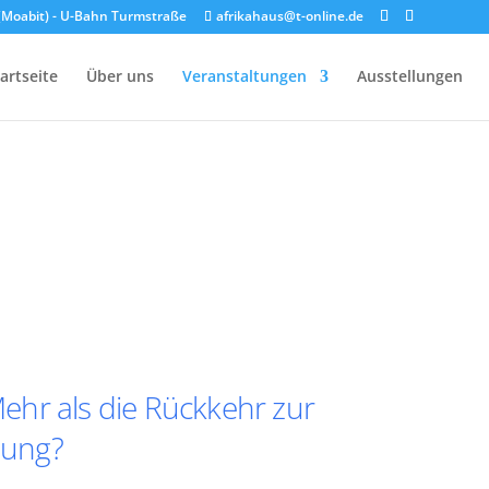
n (Moabit) - U-Bahn Turmstraße
afrikahaus@t-online.de
artseite
Über uns
Veranstaltungen
Ausstellungen
hr als die Rückkehr zur
nung?