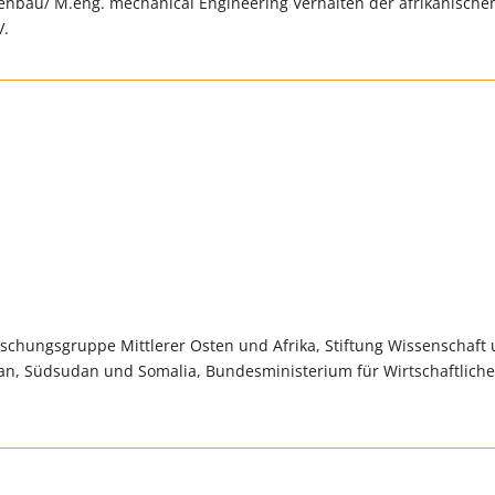
nbau/ M.eng. mechanical Engineering Verhalten der afrikanische
V.
rschungsgruppe Mittlerer Osten und Afrika, Stiftung Wissenschaft
Sudan, Südsudan und Somalia, Bundesministerium für Wirtschaftlich