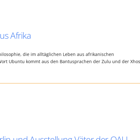
us Afrika
losophie, die im alltäglichen Leben aus afrikanischen
s Wort Ubuntu kommt aus den Bantusprachen der Zulu und der Xho
rlin und Ausstellung Väter der OAU -