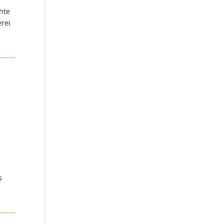
hte
erei
s