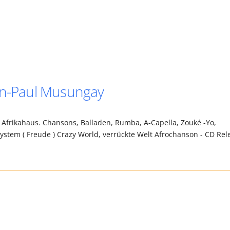
ean-Paul Musungay
 Afrikahaus. Chansons, Balladen, Rumba, A-Capella, Zouké -Yo,
stem ( Freude ) Crazy World, verrückte Welt Afrochanson - CD Rel