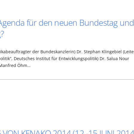
 Agenda für den neuen Bundestag un
g?
ikabeauftragter der Bundeskanzlerin) Dr. Stephan Klingebiel (Leite
litik“, Deutsches Institut für Entwicklungspolitik) Dr. Salua Nour
in) Manfred Öhm…
VON KENAKO 2014 (12.-15.JUNI 2014