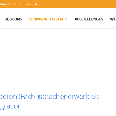
n (Moabit) - U-Bahn Turmstraße
ÜBER UNS
VERANSTALTUNGEN
AUSSTELLUNGEN
WO
 deren (Fach-)sprachenerwerb als
gration