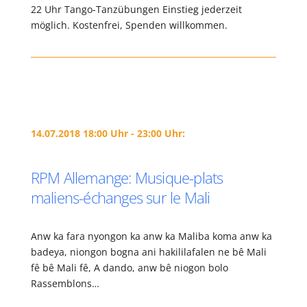
22 Uhr Tango-Tanzübungen Einstieg jederzeit
möglich. Kostenfrei, Spenden willkommen.
14.07.2018 18:00 Uhr - 23:00 Uhr:
RPM Allemange: Musique-plats
maliens-échanges sur le Mali
Anw ka fara nyongon ka anw ka Maliba koma anw ka
badeya, niongon bogna ani hakililafalen ne bê Mali
fê bê Mali fê, A dando, anw bê niogon bolo
Rassemblons…