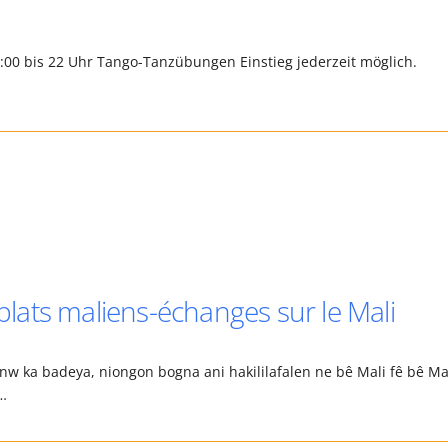
0:00 bis 22 Uhr Tango-Tanzübungen Einstieg jederzeit möglich.
ats maliens-échanges sur le Mali
w ka badeya, niongon bogna ani hakililafalen ne bê Mali fê bê Ma
s…