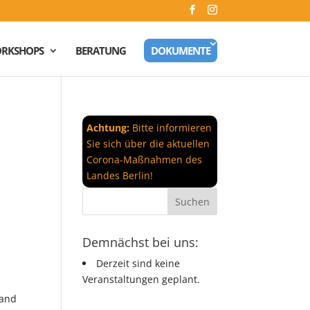
RKSHOPS
BERATUNG
DOKUMENTE
Achtung:
Bitte informieren
Sie sich über die aktuellen
Corona-Maßnahmen des
Landes Berlin!
Demnächst bei uns:
Derzeit sind keine
Veranstaltungen geplant.
rand