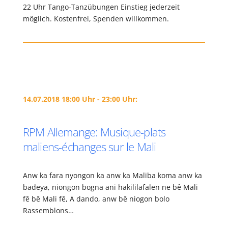
22 Uhr Tango-Tanzübungen Einstieg jederzeit
möglich. Kostenfrei, Spenden willkommen.
14.07.2018 18:00 Uhr - 23:00 Uhr:
RPM Allemange: Musique-plats
maliens-échanges sur le Mali
Anw ka fara nyongon ka anw ka Maliba koma anw ka
badeya, niongon bogna ani hakililafalen ne bê Mali
fê bê Mali fê, A dando, anw bê niogon bolo
Rassemblons…