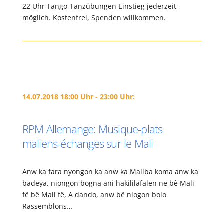
22 Uhr Tango-Tanzübungen Einstieg jederzeit
möglich. Kostenfrei, Spenden willkommen.
14.07.2018 18:00 Uhr - 23:00 Uhr:
RPM Allemange: Musique-plats
maliens-échanges sur le Mali
Anw ka fara nyongon ka anw ka Maliba koma anw ka
badeya, niongon bogna ani hakililafalen ne bê Mali
fê bê Mali fê, A dando, anw bê niogon bolo
Rassemblons…