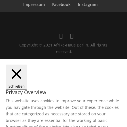
Impressum
Facebook
Instagram
Copyright © 2021 Afrika-Haus Berlin. All rights
reserved.
Schließen
Privacy Overview
This website uses cookies to improve your experience while
you navigate through the website. Out of these, the cookies
that are categorized as necessary are stored on your
browser as they are essential for the working of basic
functionalities of the website. We also use third-party