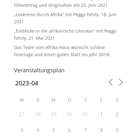
Filmvortrag und Originalton am 25. Juni 2021
„Lesereise durch Afrika“ mit Peggy Fehily, 18. Juni
2021
„Einblicke in die afrikanische Literatur“ mit Peggy
Fehily, 21. Mai 2021
Das Team vom Afrika-Haus wünscht schöne
Feiertage und einen guten Start ins Jahr 2019!
Veranstaltungsplan
M
D
M
D
F
S
S
27
28
29
30
31
1
2
3
4
5
6
7
8
9