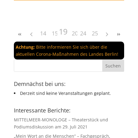
19
14
15
16
20
17
24
21
18
25
22
23
Achtung:
Bitte informieren Sie sich über die
aktuellen Corona-Maßnahmen des Landes Berlin!
Demnächst bei uns:
Derzeit sind keine Veranstaltungen geplant.
Interessante Berichte:
MITTELMEER-MONOLOGE – Theaterstück und
Podiumsdiskussion am 29. Juli 2021
„Mein Wort an die Menschen“ – Fachgespräch,