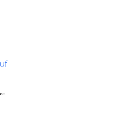
uf
uss