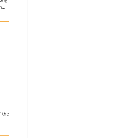
im…
f the