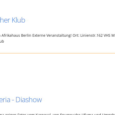
cher Klub
Afrikahaus Berlin Externe Veranstaltung! Ort: Linienstr.162 VHS M
lub
ria - Diashow
ma zeigen Fotos vom Karneval, von Enugwuabo-Ufuma und Umge