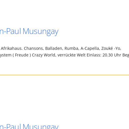
ean-Paul Musungay
 Afrikahaus. Chansons, Balladen, Rumba, A-Capella, Zouké -Yo,
tem ( Freude ) Crazy World, verrückte Welt Einlass: 20.30 Uhr Be
ean-Paul Musungay