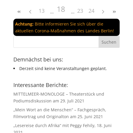
18
13
23
24
Achtung:
Bitte informieren Sie sich über die
aktuellen Corona-Maßnahmen des Landes Berlin!
Demnächst bei uns:
Derzeit sind keine Veranstaltungen geplant.
Interessante Berichte:
MITTELMEER-MONOLOGE – Theaterstück und
Podiumsdiskussion am 29. Juli 2021
„Mein Wort an die Menschen“ – Fachgespräch,
Filmvortrag und Originalton am 25. Juni 2021
„Lesereise durch Afrika“ mit Peggy Fehily, 18. Juni
2021