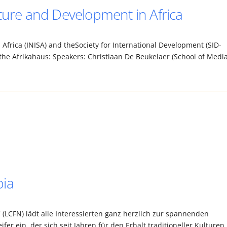
ture and Development in Africa
Africa (INISA) and theSociety for International Development (SID-
h the Afrikahaus: Speakers: Christiaan De Beukelaer (School of Medi
bia
 (LCFN) lädt alle Interessierten ganz herzlich zur spannenden
er ein, der sich seit Jahren für den Erhalt traditioneller Kulturen