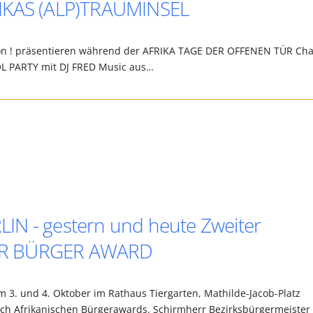
RIKAS (ALP)TRAUMINSEL
yon ! präsentieren während der AFRIKA TAGE DER OFFENEN TÜR Ch
L PARTY mit DJ FRED Music aus…
IN - gestern und heute Zweiter
ER BÜRGER AWARD
 3. und 4. Oktober im Rathaus Tiergarten, Mathilde-Jacob-Platz
ch Afrikanischen Bürgerawards. Schirmherr Bezirksbürgermeister 