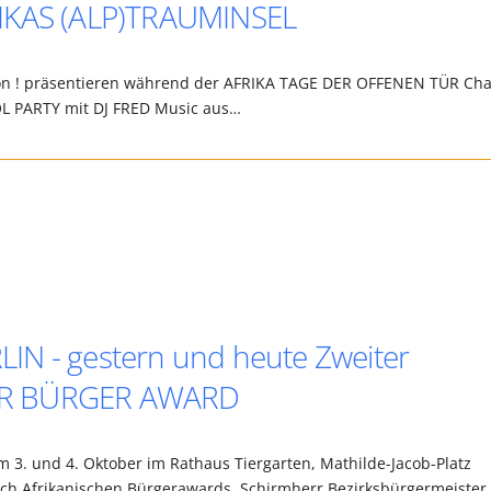
RIKAS (ALP)TRAUMINSEL
yon ! präsentieren während der AFRIKA TAGE DER OFFENEN TÜR Ch
L PARTY mit DJ FRED Music aus…
IN - gestern und heute Zweiter
ER BÜRGER AWARD
 3. und 4. Oktober im Rathaus Tiergarten, Mathilde-Jacob-Platz
ch Afrikanischen Bürgerawards. Schirmherr Bezirksbürgermeister 