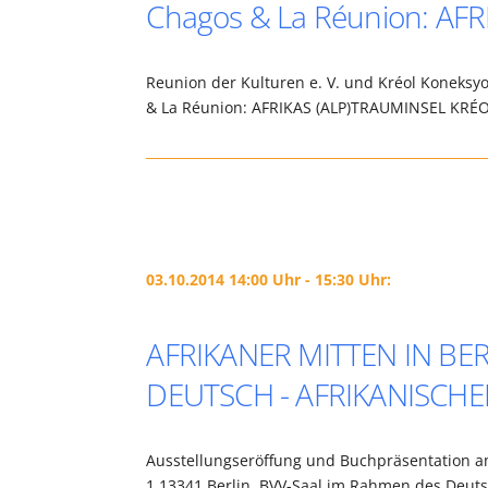
Chagos & La Réunion: AF
Reunion der Kulturen e. V. und Kréol Koneks
& La Réunion: AFRIKAS (ALP)TRAUMINSEL KRÉO
03.10.2014 14:00 Uhr - 15:30 Uhr:
AFRIKANER MITTEN IN BERL
DEUTSCH - AFRIKANISCH
Ausstellungseröffung und Buchpräsentation am
1,13341 Berlin, BVV-Saal im Rahmen des Deuts