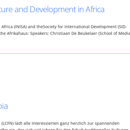
ture and Development in Africa
Africa (INISA) and theSociety for International Development (SID-
h the Afrikahaus: Speakers: Christiaan De Beukelaer (School of Medi
bia
 (LCFN) lädt alle Interessierten ganz herzlich zur spannenden
er ein, der sich seit Jahren für den Erhalt traditioneller Kulturen