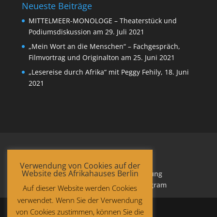
Neueste Beiträge
MITTELMEER-MONOLOGE – Theaterstück und
Podiumsdiskussion am 29. Juli 2021
„Mein Wort an die Menschen“ – Fachgespräch,
Filmvortrag und Originalton am 25. Juni 2021
„Lesereise durch Afrika“ mit Peggy Fehily, 18. Juni
2021
Verwendung von Cookies auf der
Website des Afrikahauses Berlin
Startseite
Datenschutzerklärung
Impressum
Facebook
Instagram
Auf dieser Website werden Cookies
verwendet. Wenn Sie der Verwendung
von Cookies zustimmen, können Sie die