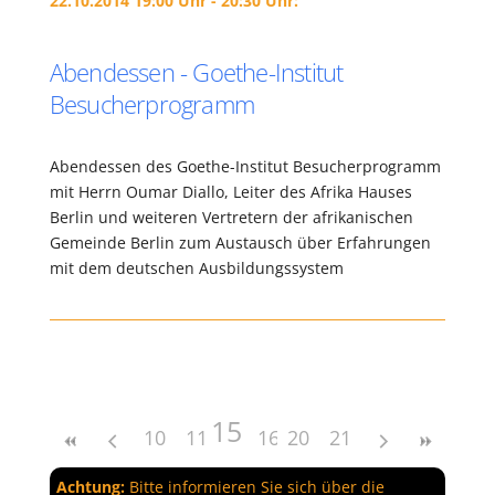
22.10.2014 19:00 Uhr - 20:30 Uhr:
Abendessen - Goethe-Institut
Besucherprogramm
Abendessen des Goethe-Institut Besucherprogramm
mit Herrn Oumar Diallo, Leiter des Afrika Hauses
Berlin und weiteren Vertretern der afrikanischen
Gemeinde Berlin zum Austausch über Erfahrungen
mit dem deutschen Ausbildungssystem
15
10
11
12
16
13
20
17
14
21
18
19
Achtung:
Bitte informieren Sie sich über die