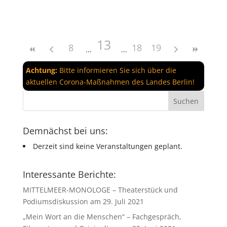
13
8
18
19
Achtung:
Bitte informieren Sie sich über die
aktuellen Corona-Maßnahmen des Landes Berlin!
Demnächst bei uns:
Derzeit sind keine Veranstaltungen geplant.
Interessante Berichte:
MITTELMEER-MONOLOGE – Theaterstück und
Podiumsdiskussion am 29. Juli 2021
„Mein Wort an die Menschen“ – Fachgespräch,