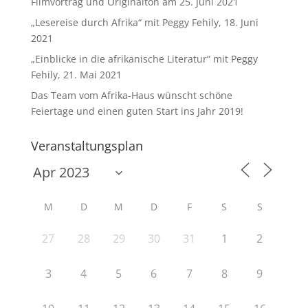
Filmvortrag und Originalton am 25. Juni 2021
„Lesereise durch Afrika“ mit Peggy Fehily, 18. Juni
2021
„Einblicke in die afrikanische Literatur“ mit Peggy
Fehily, 21. Mai 2021
Das Team vom Afrika-Haus wünscht schöne
Feiertage und einen guten Start ins Jahr 2019!
Veranstaltungsplan
M
D
M
D
F
S
S
27
28
29
30
31
1
2
3
4
5
6
7
8
9