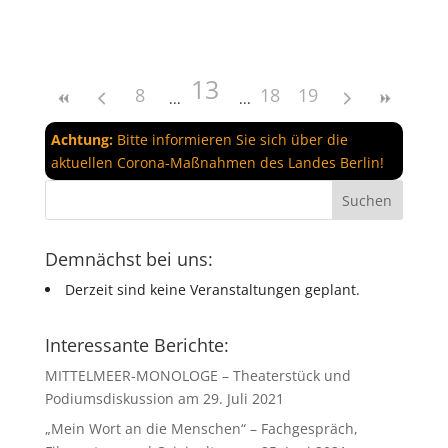
13
8
18
19
Achtung:
Bitte informieren Sie sich über die
aktuellen Corona-Maßnahmen des Landes Berlin!
Demnächst bei uns:
Derzeit sind keine Veranstaltungen geplant.
Interessante Berichte:
MITTELMEER-MONOLOGE – Theaterstück und
Podiumsdiskussion am 29. Juli 2021
„Mein Wort an die Menschen“ – Fachgespräch,