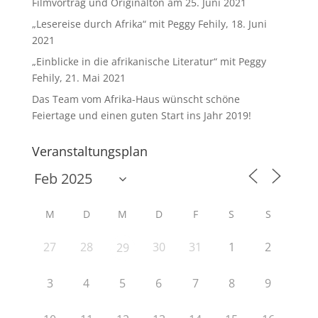
Filmvortrag und Originalton am 25. Juni 2021
„Lesereise durch Afrika“ mit Peggy Fehily, 18. Juni
2021
„Einblicke in die afrikanische Literatur“ mit Peggy
Fehily, 21. Mai 2021
Das Team vom Afrika-Haus wünscht schöne
Feiertage und einen guten Start ins Jahr 2019!
Veranstaltungsplan
M
D
M
D
F
S
S
27
28
30
31
1
2
29
3
4
5
6
7
8
9