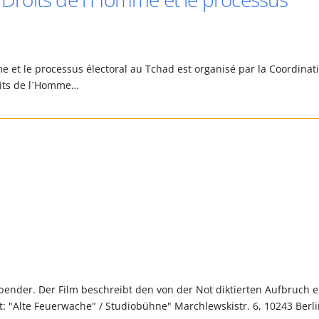
me et le processus électoral au Tchad est organisé par la Coordinat
roits de l´Homme…
ender. Der Film beschreibt den von der Not diktierten Aufbruch e
: "Alte Feuerwache" / Studiobühne" Marchlewskistr. 6, 10243 Berl