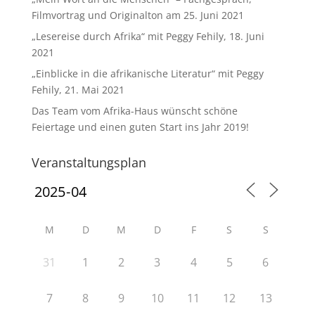
Filmvortrag und Originalton am 25. Juni 2021
„Lesereise durch Afrika“ mit Peggy Fehily, 18. Juni
2021
„Einblicke in die afrikanische Literatur“ mit Peggy
Fehily, 21. Mai 2021
Das Team vom Afrika-Haus wünscht schöne
Feiertage und einen guten Start ins Jahr 2019!
Veranstaltungsplan
M
D
M
D
F
S
S
31
1
2
3
4
5
6
7
8
9
10
11
12
13