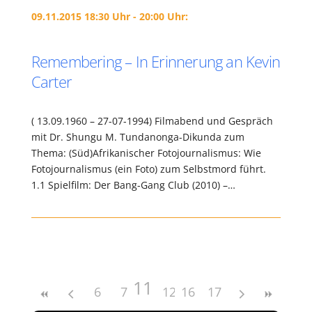
09.11.2015 18:30 Uhr - 20:00 Uhr:
Remembering – In Erinnerung an Kevin
Carter
( 13.09.1960 – 27-07-1994) Filmabend und Gespräch
mit Dr. Shungu M. Tundanonga-Dikunda zum
Thema: (Süd)Afrikanischer Fotojournalismus: Wie
Fotojournalismus (ein Foto) zum Selbstmord führt.
1.1 Spielfilm: Der Bang-Gang Club (2010) –…
11
6
7
8
12
9
16
13
10
17
14
15