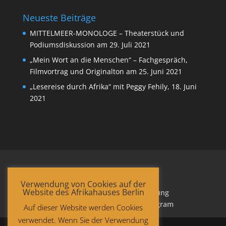
Neueste Beiträge
MITTELMEER-MONOLOGE – Theaterstück und
Podiumsdiskussion am 29. Juli 2021
„Mein Wort an die Menschen“ – Fachgespräch,
Filmvortrag und Originalton am 25. Juni 2021
„Lesereise durch Afrika“ mit Peggy Fehily, 18. Juni
2021
Verwendung von Cookies auf der
Website des Afrikahauses Berlin
Startseite
Datenschutzerklärung
Impressum
Facebook
Instagram
Auf dieser Website werden Cookies
verwendet. Wenn Sie der Verwendung