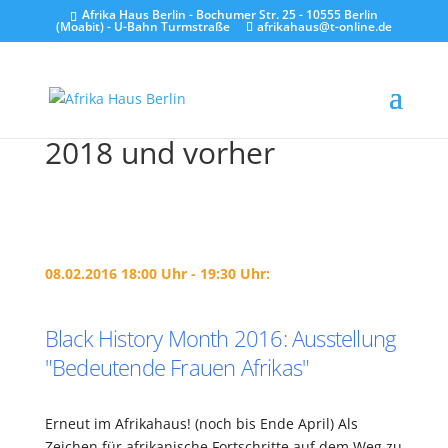
Afrika Haus Berlin - Bochumer Str. 25 - 10555 Berlin
(Moabit) - U-Bahn Turmstraße
afrikahaus@t-online.de
2018 und vorher
08.02.2016 18:00 Uhr - 19:30 Uhr:
Black History Month 2016: Ausstellung
"Bedeutende Frauen Afrikas"
Erneut im Afrikahaus! (noch bis Ende April) Als
Zeichen für afrikanische Fortschritte auf dem Weg zu