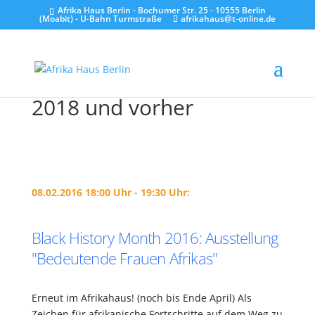
Afrika Haus Berlin - Bochumer Str. 25 - 10555 Berlin
(Moabit) - U-Bahn Turmstraße
afrikahaus@t-online.de
2018 und vorher
08.02.2016 18:00 Uhr - 19:30 Uhr:
Black History Month 2016: Ausstellung
"Bedeutende Frauen Afrikas"
Erneut im Afrikahaus! (noch bis Ende April) Als
Zeichen für afrikanische Fortschritte auf dem Weg zu