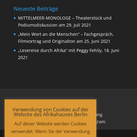
Neueste Beiträge
MITTELMEER-MONOLOGE – Theaterstück und
Podiumsdiskussion am 29. Juli 2021
„Mein Wort an die Menschen“ – Fachgespräch,
Filmvortrag und Originalton am 25. Juni 2021
„Lesereise durch Afrika“ mit Peggy Fehily, 18. Juni
2021
Verwendung von Cookies auf der
Website des Afrikahauses Berlin
Startseite
Datenschutzerklärung
Impressum
Facebook
Instagram
Auf dieser Website werden Cookies
verwendet. Wenn Sie der Verwendung