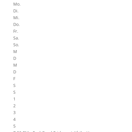
Mo.
Di.
Mi.
Do.
Fr.
Sa.
So.
M
D
M
D
F
S
S
1
2
3
4
5