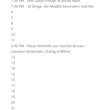
7:30 PM -
Feel Good Fridays at Afrika Haus
7:30 PM -
30 Dinge, die Moabit besonders machen
6
7
8
9
10
11
6:30 PM -
Neue Stimmen aus Guinea-Bissau ̶
Literatur entdecken, Dialog eröffnen
12
13
14
15
16
17
18
19
20
21