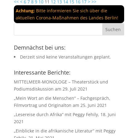
<<
<
6
7
8
9
10
11
12
13
14
15
16
17
>
>>
Achtung:
Bitte informieren Sie sich über die
aktuellen Corona-Maßnahmen des Landes Berlin!
Demnächst bei uns:
Derzeit sind keine Veranstaltungen geplant.
Interessante Berichte:
MITTELMEER-MONOLOGE – Theaterstück und
Podiumsdiskussion am 29. Juli 2021
„Mein Wort an die Menschen“ – Fachgespräch,
Filmvortrag und Originalton am 25. Juni 2021
„Lesereise durch Afrika“ mit Peggy Fehily, 18. Juni
2021
„Einblicke in die afrikanische Literatur“ mit Peggy
Fehily, 21. Mai 2021