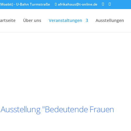
n (Moabit) - U-Bahn Turmstraße
afrikahaus@t-online.de
artseite
Über uns
Veranstaltungen
Ausstellungen
: Ausstellung "Bedeutende Frauen