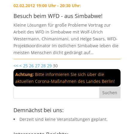
02.02.2012 19:00 Uhr - 20:30 Uhr:
Besuch beim WFD - aus Simbabwe!
Kleine Lösungen für große Probleme Vortrag zur
Arbeit des WFD in Simbabwe mit Wolf-Ulrich
Westermann, Chimanimani, und Helge Swars, WFD-
Projektkoordinator Im östlichen Simbabwe leben die
meisten Menschen dicht gedrängt auf…
<<
<
25
26
27
28
29
30
Achtung:
Bitte informieren Sie sich über die
aktuellen Corona-Maßnahmen des Landes Berlin!
Demnächst bei uns:
Derzeit sind keine Veranstaltungen geplant.