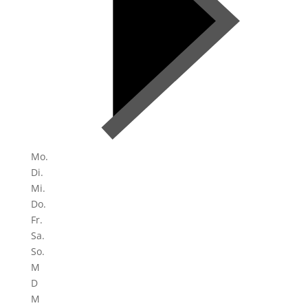
Mo.
Di.
Mi.
Do.
Fr.
Sa.
So.
M
D
M