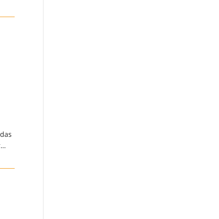
 das
r…