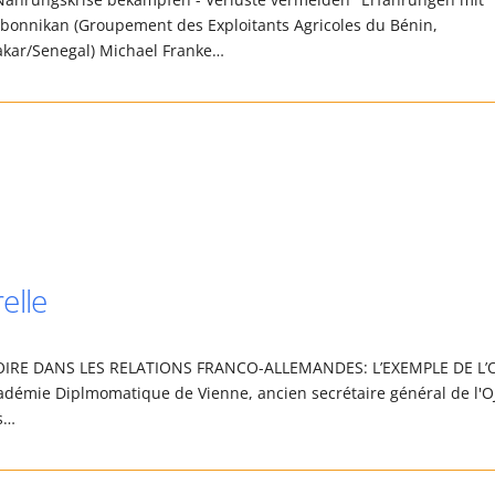
 Ogbonnikan (Groupement des Exploitants Agricoles du Bénin,
kar/Senegal) Michael Franke…
elle
E DANS LES RELATIONS FRANCO-ALLEMANDES: L’EXEMPLE DE L’
cadémie Diplmomatique de Vienne, ancien secrétaire général de l'OJ
s…