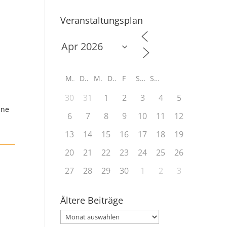
Veranstaltungsplan
M
D
M
D
F
S
S
30
31
1
2
3
4
5
ine
6
7
8
9
10
11
12
13
14
15
16
17
18
19
20
21
22
23
24
25
26
27
28
29
30
1
2
3
Ältere Beiträge
Ältere
Beiträge