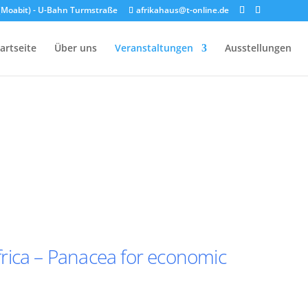
n (Moabit) - U-Bahn Turmstraße
afrikahaus@t-online.de
artseite
Über uns
Veranstaltungen
Ausstellungen
rica – Panacea for economic