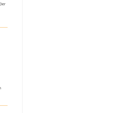
 Der
n