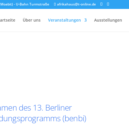
n (Moabit) - U-Bahn Turmstraße
afrikahaus@t-online.de
artseite
Über uns
Veranstaltungen
Ausstellungen
men des 13. Berliner
ildungsprogramms (benbi)