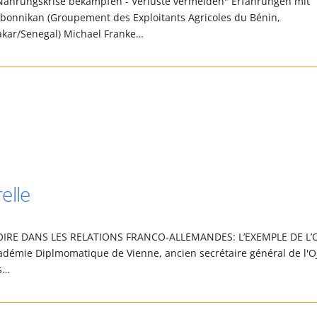
"Nahrungskrise bekämpfen - Verluste vermeiden" Erfahrungen mit
 Ogbonnikan (Groupement des Exploitants Agricoles du Bénin,
kar/Senegal) Michael Franke…
elle
E DANS LES RELATIONS FRANCO-ALLEMANDES: L’EXEMPLE DE L’
cadémie Diplmomatique de Vienne, ancien secrétaire général de l'OJ
s…