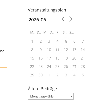
Veranstaltungsplan
M
D
M
D
F
S
S
1
2
3
4
6
7
5
8
9
10
12
13
14
11
ine
15
16
17
18
19
20
21
22
23
24
25
26
28
27
29
30
1
2
3
4
5
Ältere Beiträge
Ältere
Beiträge