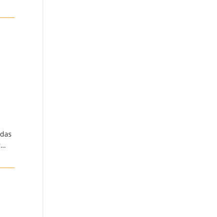
 das
r…