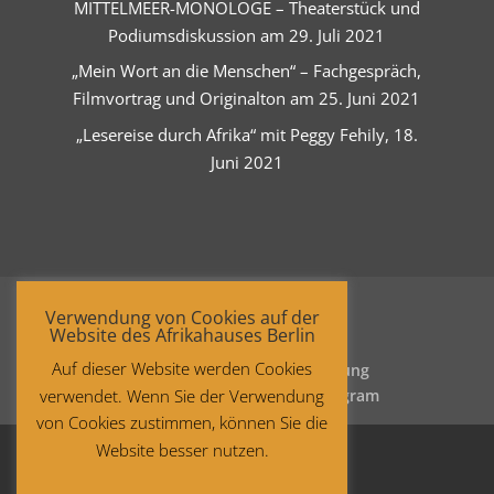
MITTELMEER-MONOLOGE – Theaterstück und
Podiumsdiskussion am 29. Juli 2021
„Mein Wort an die Menschen“ – Fachgespräch,
Filmvortrag und Originalton am 25. Juni 2021
„Lesereise durch Afrika“ mit Peggy Fehily, 18.
Juni 2021
Verwendung von Cookies auf der
Website des Afrikahauses Berlin
Auf dieser Website werden Cookies
Startseite
Datenschutzerklärung
verwendet. Wenn Sie der Verwendung
Impressum
Facebook
Instagram
von Cookies zustimmen, können Sie die
Website besser nutzen.