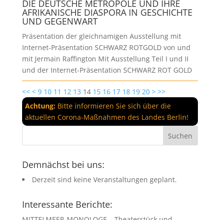
DIE DEUTSCHE METROPOLE UND IHRE
AFRIKANISCHE DIASPORA IN GESCHICHTE
UND GEGENWART
Präsentation der gleichnamigen Ausstellung mit
Internet-Präsentation SCHWARZ ROTGOLD von und
mit Jermain Raffington Mit Ausstellung Teil I und II
und der Internet-Präsentation SCHWARZ ROT GOLD
<<
<
9
10
11
12
13
14
15
16
17
18
19
20
>
>>
Achtung:
Bitte informieren Sie sich über die
aktuellen Corona-Maßnahmen des Landes Berlin!
Demnächst bei uns:
Derzeit sind keine Veranstaltungen geplant.
Interessante Berichte:
MITTELMEER-MONOLOGE – Theaterstück und