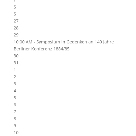
S
S
27
28
29
10:00 AM -
Symposium in Gedenken an 140 Jahre
Berliner Konferenz 1884/85
30
31
1
2
3
4
5
6
7
8
9
10