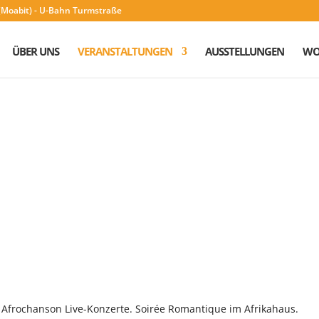
n (Moabit) - U-Bahn Turmstraße
ÜBER UNS
VERANSTALTUNGEN
AUSSTELLUNGEN
WO
! Afrochanson Live-Konzerte. Soirée Romantique im Afrikahaus.