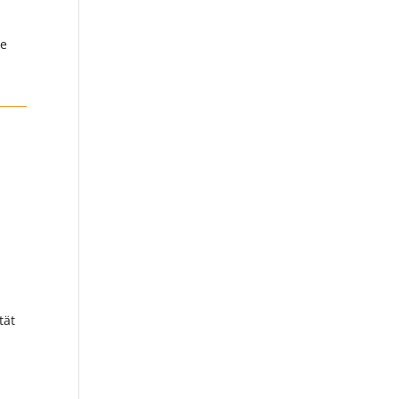
ne
tät