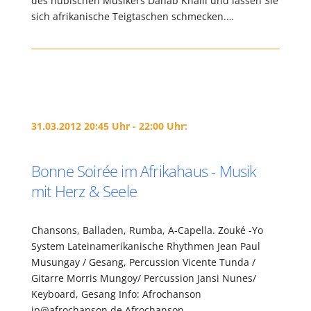
des nubischen Musikers Dahab Khalil und lassen Sie
sich afrikanische Teigtaschen schmecken.…
31.03.2012 20:45 Uhr - 22:00 Uhr:
Bonne Soirée im Afrikahaus - Musik
mit Herz & Seele
Chansons, Balladen, Rumba, A-Capella. Zouké -Yo
System Lateinamerikanische Rhythmen Jean Paul
Musungay / Gesang, Percussion Vicente Tunda /
Gitarre Morris Mungoy/ Percussion Jansi Nunes/
Keyboard, Gesang Info: Afrochanson
jp@afrochanson.de Afrochanson…