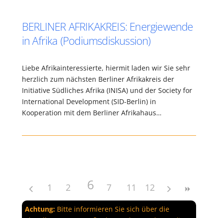
BERLINER AFRIKAKREIS: Energiewende
in Afrika (Podiumsdiskussion)
Liebe Afrikainteressierte, hiermit laden wir Sie sehr
herzlich zum nächsten Berliner Afrikakreis der
Initiative Südliches Afrika (INISA) und der Society for
International Development (SID-Berlin) in
Kooperation mit dem Berliner Afrikahaus…
6
1
2
3
4
7
5
8
11
9
12
10
Achtung:
Bitte informieren Sie sich über die