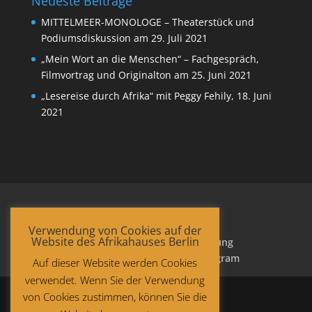
Neueste Beiträge
MITTELMEER-MONOLOGE – Theaterstück und
Podiumsdiskussion am 29. Juli 2021
„Mein Wort an die Menschen“ – Fachgespräch,
Filmvortrag und Originalton am 25. Juni 2021
„Lesereise durch Afrika“ mit Peggy Fehily, 18. Juni
2021
Verwendung von Cookies auf der
Website des Afrikahauses Berlin
Startseite
Datenschutzerklärung
Impressum
Facebook
Instagram
Auf dieser Website werden Cookies
verwendet. Wenn Sie der Verwendung
von Cookies zustimmen, können Sie die