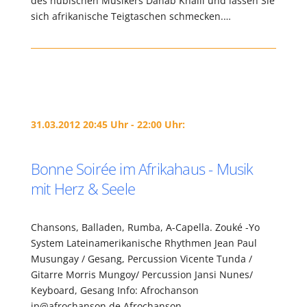
des nubischen Musikers Dahab Khalil und lassen Sie
sich afrikanische Teigtaschen schmecken.…
31.03.2012 20:45 Uhr - 22:00 Uhr:
Bonne Soirée im Afrikahaus - Musik
mit Herz & Seele
Chansons, Balladen, Rumba, A-Capella. Zouké -Yo
System Lateinamerikanische Rhythmen Jean Paul
Musungay / Gesang, Percussion Vicente Tunda /
Gitarre Morris Mungoy/ Percussion Jansi Nunes/
Keyboard, Gesang Info: Afrochanson
jp@afrochanson.de Afrochanson…