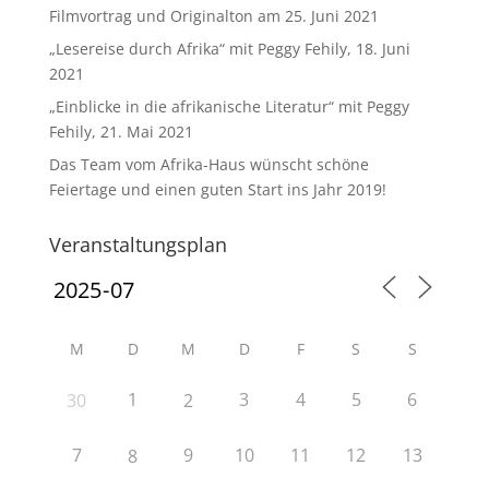
Filmvortrag und Originalton am 25. Juni 2021
„Lesereise durch Afrika“ mit Peggy Fehily, 18. Juni
2021
„Einblicke in die afrikanische Literatur“ mit Peggy
Fehily, 21. Mai 2021
Das Team vom Afrika-Haus wünscht schöne
Feiertage und einen guten Start ins Jahr 2019!
Veranstaltungsplan
M
D
M
D
F
S
S
1
3
4
5
6
30
2
7
9
10
11
12
13
8