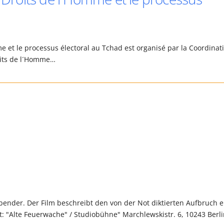
me et le processus électoral au Tchad est organisé par la Coordinat
roits de l´Homme…
ender. Der Film beschreibt den von der Not diktierten Aufbruch e
: "Alte Feuerwache" / Studiobühne" Marchlewskistr. 6, 10243 Berl